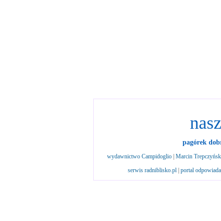
nasz
pagórek dobr
wydawnictwo Campidoglio
|
Marcin Trepczyńs
serwis radniblisko.pl
|
portal odpowiad