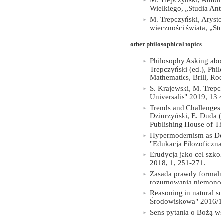
M. Trepczyński, Autono
Wielkiego, „Studia An
M. Trepczyński, Arysto
wieczności świata, „St
other philosophical topics
Philosophy Asking abo
Trepczyński (ed.), Phi
Mathematics, Brill, R
S. Krajewski, M. Trepc
Universalis" 2019, 13 
Trends and Challenges 
Dziurzyński, E. Duda (
Publishing House of T
Hypermodernism as Dece
"Edukacja Filozoficzn
Erudycja jako cel szko
2018, 1, 251-271.
Zasada prawdy formal
rozumowania niemonoto
Reasoning in natural s
Środowiskowa" 2016/1
Sens pytania o Bożą ws