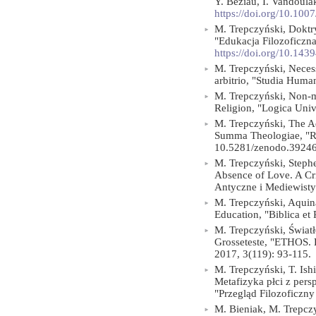
Y. Beziau, I. Vandoula
https://doi.org/10.10
M. Trepczyński, Doktr
"Edukacja Filozoficzna
https://doi.org/10.143
M. Trepczyński, Necess
arbitrio, "Studia Hum
M. Trepczyński, Non-m
Religion, "Logica Univ
M. Trepczyński, The Aq
Summa Theologiae, "Ro
10.5281/zenodo.39246
M. Trepczyński, Steph
Absence of Love. A Cri
Antyczne i Mediewisty
M. Trepczyński, Aquina
Education, "Biblica et 
M. Trepczyński, Światł
Grosseteste, "ETHO
2017, 3(119): 93-115.
M. Trepczyński, T. Is
Metafizyka płci z pers
"Przegląd Filozoficzny
M. Bieniak, M. Trepczyń