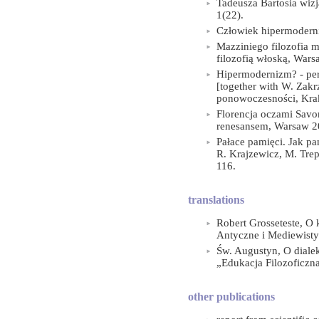
Tadeusza Bartosia wizj
1(22).
Człowiek hipermoderni
Mazziniego filozofia m
filozofią włoską, Wars
Hipermodernizm? - per
[together with W. Zakr
ponowoczesności, Kra
Florencja oczami Savon
renesansem, Warsaw 2
Pałace pamięci. Jak pa
R. Krajzewicz, M. Tre
116.
translations
Robert Grosseteste, O k
Antyczne i Mediewisty
Św. Augustyn, O dialek
„Edukacja Filozoficzn
other publications