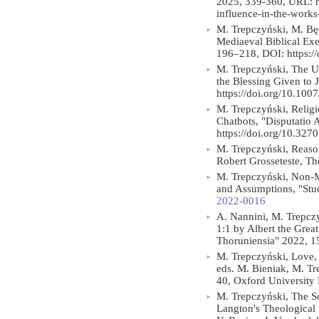
2025, 339-360, URL: ht
influence-in-the-works-
M. Trepczyński, M. Bę
Mediaeval Biblical Exe
196–218, DOI: https:
M. Trepczyński, The Un
the Blessing Given to 
https://doi.org/10.10
M. Trepczyński, Relig
Chatbots, "Disputatio 
https://doi.org/10.3270
M. Trepczyński, Reason
Robert Grosseteste, T
M. Trepczyński, Non-
and Assumptions, "Stu
2022-0016
A. Nannini, M. Trepczy
1:1 by Albert the Grea
Thoruniensia" 2022, 1
M. Trepczyński, Love, 
eds. M. Bieniak, M. Tr
40, Oxford University 
M. Trepczyński, The S
Langton's Theological S