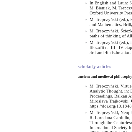
In English and Latin: S
M. Bieniak, M. Trepczy
Oxford University Pres
M. Trepczyński (ed.), 
and Mathematics, Bril
M. Trepczyński, Ścież
paths of thinking of A
M. Trepczyński (ed.), 
filozofii na III i IV 
3rd and 4th Educationa
scholarly articles
ancient and medieval philosophy
M. Trepczyński, Virtue
Analytic Thought, in: 
Proceedings, Balkan An
Miroslava Trajkovski, 
https://doi.org/10.184
M. Trepczyński, Neopla
R. Loredana Cardullo, 
Through the Centuries:
International Society 