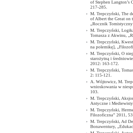
of Stephen Langton’s 
217-285.
M. Trepczyński, The de
of Albert the Great on
„Rocznik Tomistyczny
M. Trepczyński, Logika
Tomasza z Akwinu, „Ro
M. Trepczyński, Kwest
na polemikę], „Filozof
M. Trepczyński, O niep
starożytną i średniowi
2012: 163-172.
M. Trepczyński, Tomas
2: 115-121.
A. Wójtowicz, M. Trep
wnioskowania w niespr
103.
M. Trepczyński, Aksjo
Antyczne i Mediewisty
M. Trepczyński, Hermes
Filozoficzna” 2011, 53
M. Trepczyński, Ad D
Bonawentury, „Edukacj