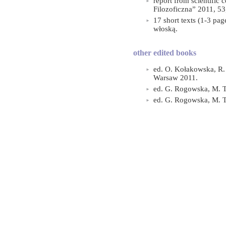
report from scientific
Filozoficzna” 2011, 53
17 short texts (1-3 pag
włoską.
other edited books
ed. O. Kołakowska, R. 
Warsaw 2011.
ed. G. Rogowska, M. T
ed. G. Rogowska, M. T