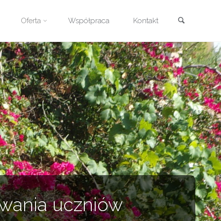
Szukaj
Oferta
Współpraca
Kontakt
owania uczniów