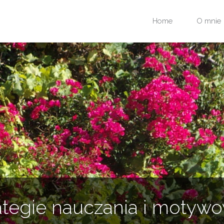
Przejdź
Home
O mnie
do
treści
ategie nauczania i motyw