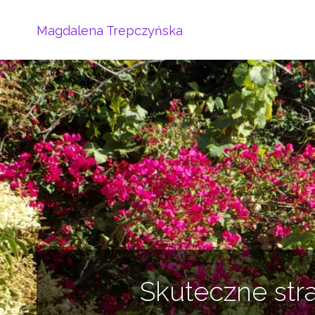
Magdalena Trepczyńska
Skuteczne str