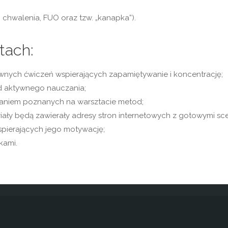
chwalenia, FUO oraz tzw. „kanapka”).
tach:
ywnych ćwiczeń wspierających zapamiętywanie i koncentrację;
od aktywnego nauczania;
waniem poznanych na warsztacie metod;
iały będą zawierały adresy stron internetowych z gotowymi sce
pierających jego motywację;
kami.