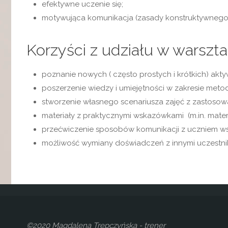
efektywne uczenie się;
motywująca komunikacja (zasady konstruktywnego 
Korzyści z udziału w warszta
poznanie nowych ( często prostych i krótkich) akt
poszerzenie wiedzy i umiejętności w zakresie met
stworzenie własnego scenariusza zajęć z zastoso
materiały z praktycznymi wskazówkami (m.in. mater
przećwiczenie sposobów komunikacji z uczniem ws
możliwość wymiany doświadczeń z innymi uczestni
©2020 Magdalena Trepczyńska - trener