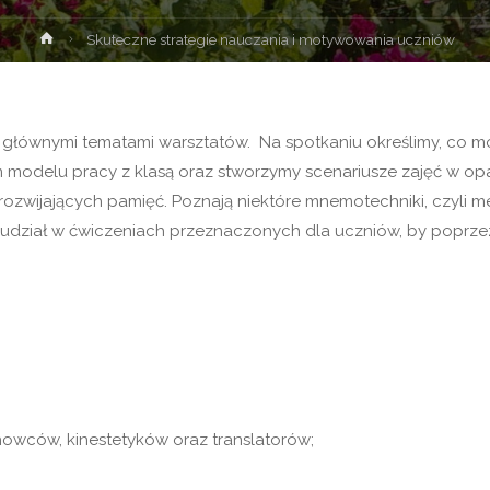
Strona
Skuteczne strategie nauczania i motywowania uczniów
główna
 głównymi tematami warsztatów. Na spotkaniu określimy, co 
 modelu pracy z klasą oraz stworzymy scenariusze zajęć w o
rozwijających pamięć. Poznają niektóre mnemotechniki, czyli 
udział w ćwiczeniach przeznaczonych dla uczniów, by poprz
owców, kinestetyków oraz translatorów;