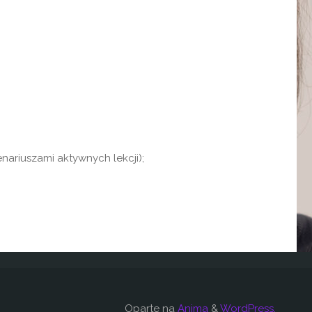
nariuszami aktywnych lekcji);
Oparte na
Anima
&
WordPress.